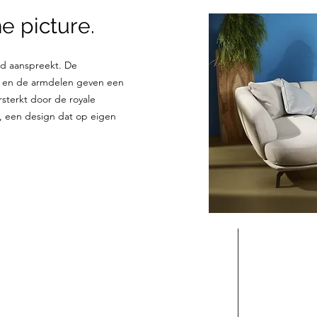
he picture.
ijd aanspreekt. De
n en de armdelen geven een
ersterkt door de royale
ie, een design dat op eigen