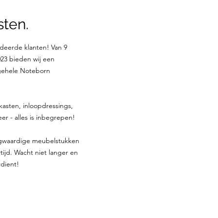
ten.
deerde klanten! Van 9
23 bieden wij een
 gehele Noteborn
kasten, inloopdressings,
 - alles is inbegrepen!
ogwaardige meubelstukken
ijd. Wacht niet langer en
rdient!