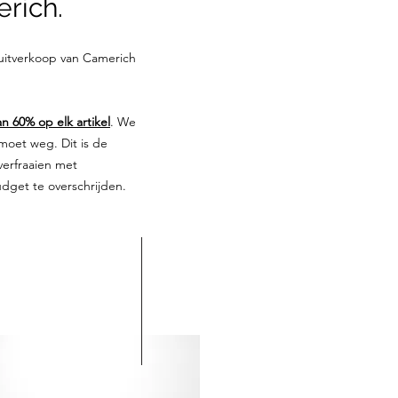
rich.
 uitverkoop van Camerich
an 60% op elk artikel
. We
 moet weg. Dit is de
verfraaien met
get te overschrijden.