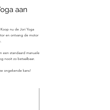
 Yoga aan
! Koop nu de Jori Yoga
otor en ontvang de motor
.
van een standaard manuele
g nooit zo betaalbaar.
deze ongekende kans!