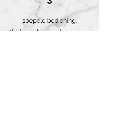
3
soepele bediening.
Met de soepele en geruisloze
kettingmechaniek kan je het duo
rolgordijn op- en neerlaten.
Wens je ultiem gebruikscomfort, kies
dan voor gemotoriseerde duo
rolgordijnen. De stille motor zit netjes
weggewerkt in het oprolsysteem en is
bijgevolg niet zichtbaar.