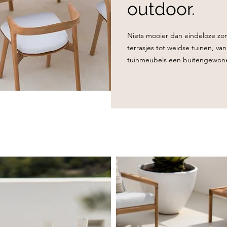
outdoor.
Niets mooier dan eindeloze zo
terrasjes tot weidse tuinen, va
tuinmeubels een buitengewone