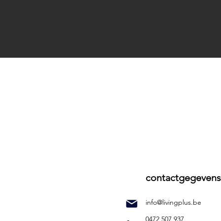
contactgegevens
info@livingplus.be
0472 507 937