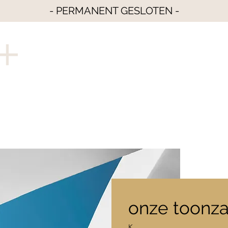
- PERMANENT GESLOTEN -
onze toonza
K