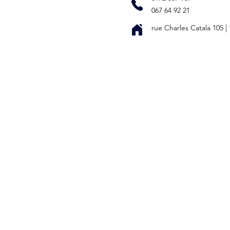
067 64 92 21
rue Charles Catala 105
|