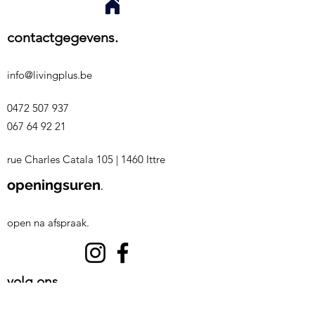
contactgegevens.
info@livingplus.be
0472 507 937
067 64 92 21
rue Charles Catala 105
|
1460 Ittre
openingsuren
.
open na afspraak.
volg ons.
©2023 by Living +
| Bekijk